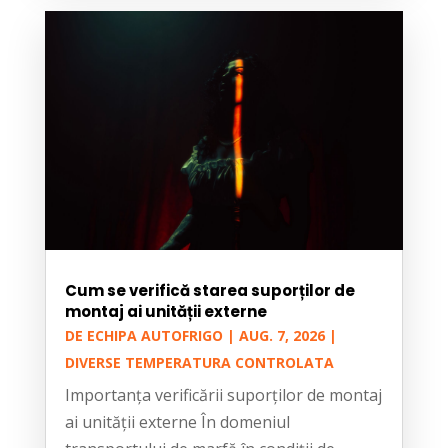
Cum se verifică starea suporților de
montaj ai unității externe
DE
ECHIPA AUTOFRIGO
|
AUG. 7, 2026
|
DIVERSE TEMPERATURA CONTROLATA
Importanța verificării suporților de montaj
ai unității externe În domeniul