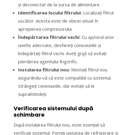
și deconectat de la sursa de alimentare.
Identificarea locului filtrului:
Localizați filtrul
uscător. Acesta este de obicei situat în
apropierea compresorului.
Îndepărtarea filtrului vechi:
Cu ajutorul unor
unelte adecvate, desfaceți conexiunile și
îndepărtați filtrul vechi. Aveți grijă să evitați
pierderea agentului frigorific.
Instalarea filtrului nou:
Montați filtrul nou
asigurându-vă că este compatibil cu sistemul.
Strângeți conexiunile, dar evitați să le
supraîntindeți.
Verificarea sistemului după
schimbare
După instalarea filtrului nou, este esențial să
verificați sistemul. Porniți unitatea de refrigerare și