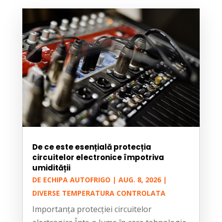
De ce este esențială protecția
circuitelor electronice împotriva
umidității
DE
ECHIPA AUTOFRIGO
|
AUG. 8, 2026
|
DIVERSE TEMPERATURA CONTROLATA
Importanța protecției circuitelor