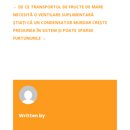
←
DE CE TRANSPORTUL DE FRUCTE DE MARE
NECESITĂ O VENTILARE SUPLIMENTARĂ
ȘTIAȚI CĂ UN CONDENSATOR MURDAR CREȘTE
PRESIUNEA ÎN SISTEM ȘI POATE SPARGE
FURTUNURILE
→
Written by