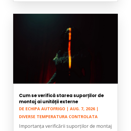
Cum se verifică starea suporților de
montaj ai unității externe
DE
ECHIPA AUTOFRIGO
|
AUG. 7, 2026
|
DIVERSE TEMPERATURA CONTROLATA
Importanța verificării suporților de montaj