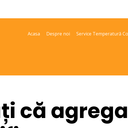
Acasa
Despre noi
Service Temperatură Co
ați că agrega