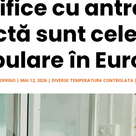
rifice cu ant
ctă sunt cel
ulare în Eu
OFRIGO
|
MAI 12, 2026
|
DIVERSE TEMPERATURA CONTROLATA