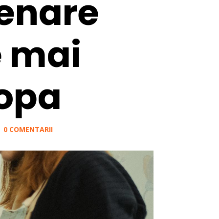
renare
e mai
ropa
|
0 COMENTARII