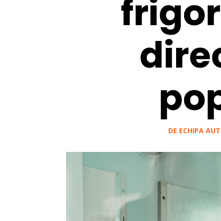
frigo
dire
pop
DE
ECHIPA AUT