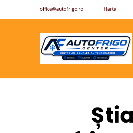
office@autofrigo.ro
Harta
Ști