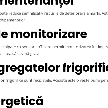
mentenanței
ate reduce semnificativ riscurile de deteriorare a mărfii. Astf
chipamentelor.
e monitorizare
 echipate cu senzori IoT care permit monitorizarea în timp re
cestea să devină grave.
regatelor frigorif
 frigorifice sunt reciclabile. Aceasta este o veste bună pe
ergetică