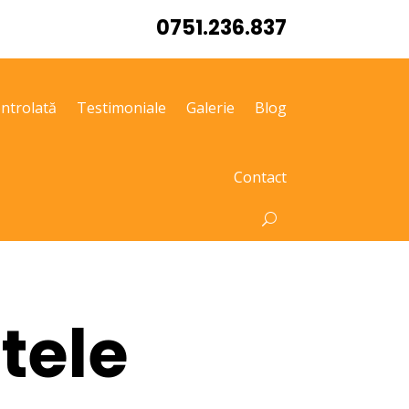
0751.236.837
ntrolată
Testimoniale
Galerie
Blog
Contact
tele