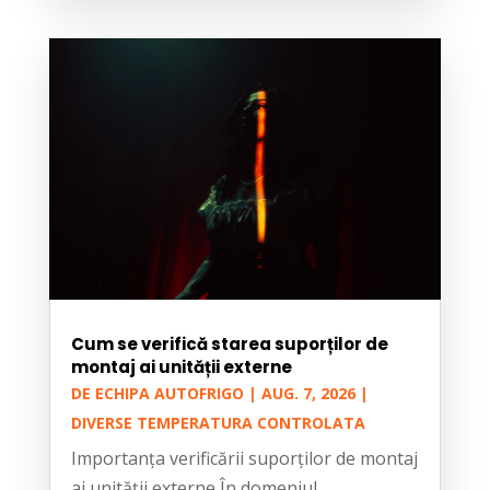
Cum se verifică starea suporților de
montaj ai unității externe
DE
ECHIPA AUTOFRIGO
|
AUG. 7, 2026
|
DIVERSE TEMPERATURA CONTROLATA
Importanța verificării suporților de montaj
ai unității externe În domeniul