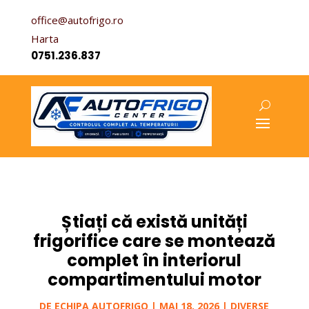
office@autofrigo.ro
Harta
0751.236.837
Știați că există unități
frigorifice care se montează
complet în interiorul
compartimentului motor
DE
ECHIPA AUTOFRIGO
|
MAI 18, 2026
|
DIVERSE