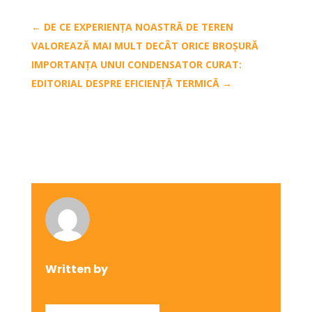
←
DE CE EXPERIENȚA NOASTRĂ DE TEREN
VALOREAZĂ MAI MULT DECÂT ORICE BROȘURĂ
IMPORTANȚA UNUI CONDENSATOR CURAT:
EDITORIAL DESPRE EFICIENȚĂ TERMICĂ
→
Written by