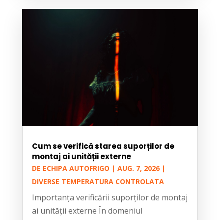
Cum se verifică starea suporților de
montaj ai unității externe
DE
ECHIPA AUTOFRIGO
|
AUG. 7, 2026
|
DIVERSE TEMPERATURA CONTROLATA
Importanța verificării suporților de montaj
ai unității externe În domeniul