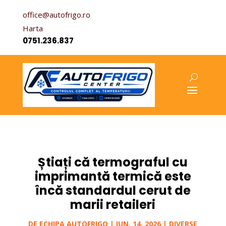
office@autofrigo.ro
Harta
0751.236.837
Știați că termograful cu
imprimantă termică este
încă standardul cerut de
marii retaileri
DE
ECHIPA AUTOFRIGO
|
IUN. 14, 2026
|
DIVERSE