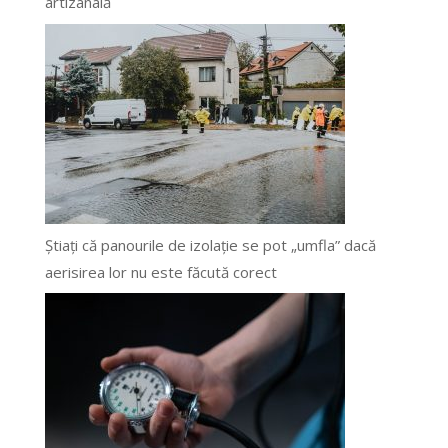
artizanală
Știați că panourile de izolație se pot „umfla” dacă
aerisirea lor nu este făcută corect