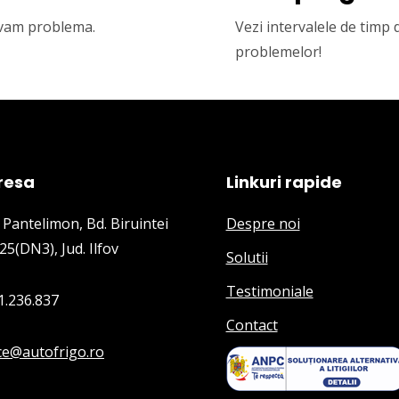
olvam problema.
Vezi intervalele de timp
problemelor!
resa
Linkuri rapide
 Pantelimon, Bd. Biruintei
Despre noi
25(DN3), Jud. Ilfov
Solutii
Testimoniale
1.236.837
Contact
ice@autofrigo.ro