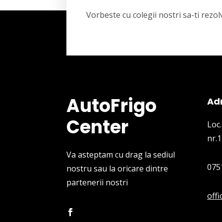
Vorbeste cu colegii nostri sa-ti rez
AutoFrigo
Ad
Center
Loc.
nr.1
Va asteptam cu drag la sediul
075
nostru sau la oricare dintre
partenerii nostri
off