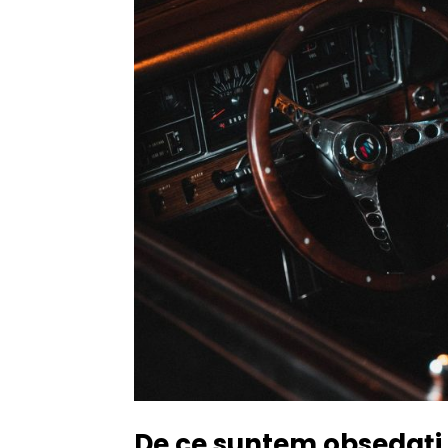
De ce suntem obsedați d