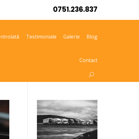
0751.236.837
ntrolată
Testimoniale
Galerie
Blog
Contact