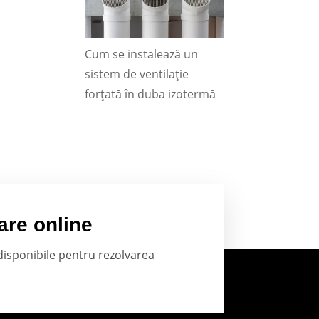
Cum se instalează un
sistem de ventilație
forțată în duba izotermă
are online
 disponibile pentru rezolvarea