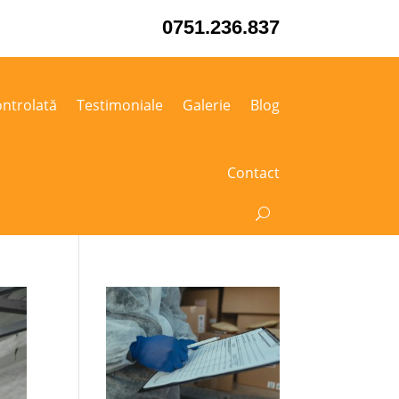
0751.236.837
ntrolată
Testimoniale
Galerie
Blog
Contact