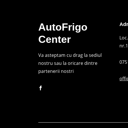
AutoFrigo
Ad
Center
Loc.
nr.1
Va asteptam cu drag la sediul
075
nostru sau la oricare dintre
partenerii nostri
off