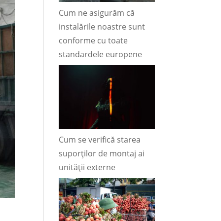
Cum ne asigurăm că
instalările noastre sunt
conforme cu toate
standardele europene
Cum se verifică starea
suporților de montaj ai
unității externe