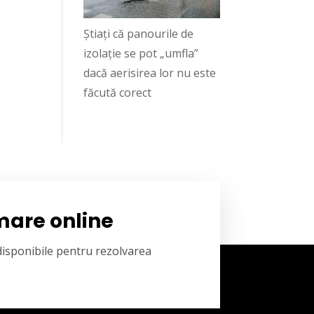
Știați că panourile de
izolație se pot „umfla”
dacă aerisirea lor nu este
făcută corect
mare online
 disponibile pentru rezolvarea