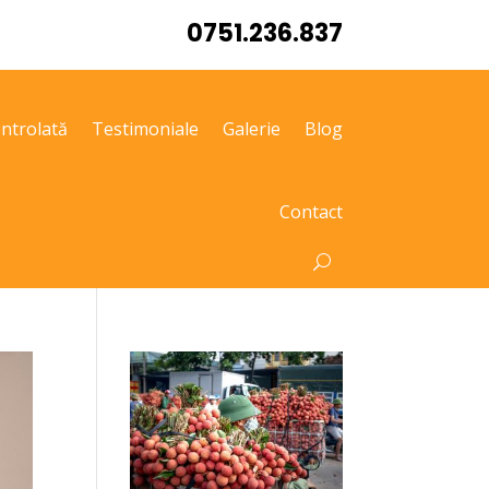
0751.236.837
ntrolată
Testimoniale
Galerie
Blog
Contact