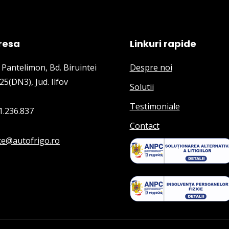
resa
Linkuri rapide
 Pantelimon, Bd. Biruintei
Despre noi
25(DN3), Jud. Ilfov
Solutii
Testimoniale
1.236.837
Contact
ice@autofrigo.ro