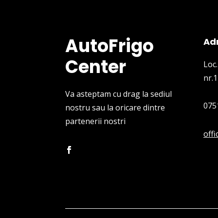
AutoFrigo
Ad
Center
Loc.
nr.1
Va asteptam cu drag la sediul
075
nostru sau la oricare dintre
partenerii nostri
off