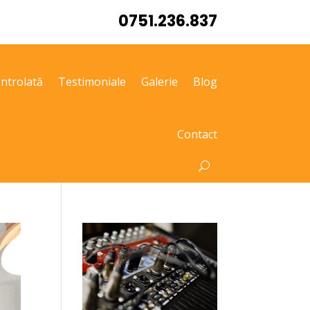
0751.236.837
ntrolată
Testimoniale
Galerie
Blog
Contact