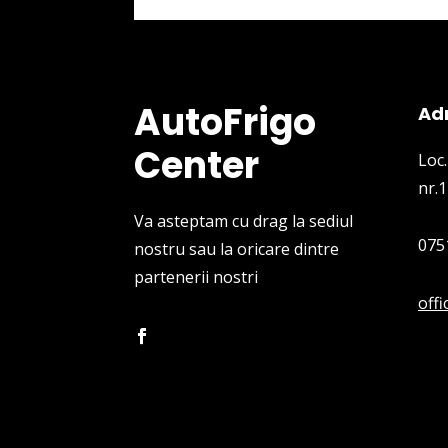
AutoFrigo
Ad
Center
Loc.
nr.1
Va asteptam cu drag la sediul
075
nostru sau la oricare dintre
partenerii nostri
off