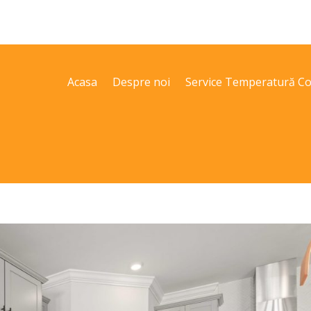
Acasa
Despre noi
Service Temperatură Co