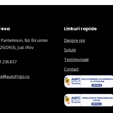
resa
Linkuri rapide
 Pantelimon, Bd. Biruintei
Despre noi
25(DN3), Jud. Ilfov
Solutii
Testimoniale
1.236.837
Contact
ice@autofrigo.ro