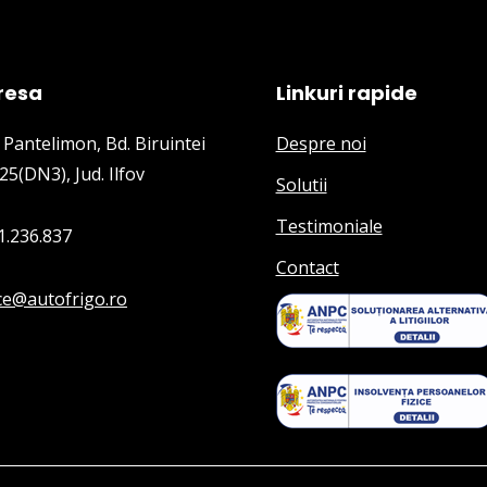
resa
Linkuri rapide
 Pantelimon, Bd. Biruintei
Despre noi
25(DN3), Jud. Ilfov
Solutii
Testimoniale
1.236.837
Contact
ice@autofrigo.ro