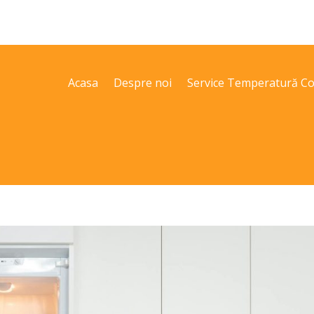
Acasa
Despre noi
Service Temperatură Co