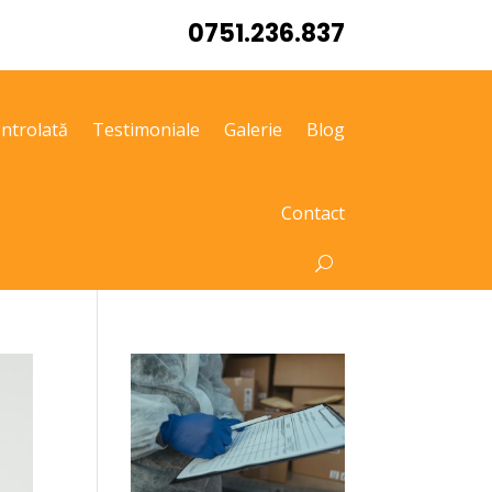
0751.236.837
ntrolată
Testimoniale
Galerie
Blog
Contact