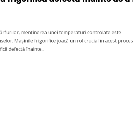
mărfurilor, menținerea unei temperaturi controlate este
elor. Mașinile frigorifice joacă un rol crucial în acest proces
că defectă înainte...