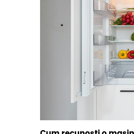
Cum recunoști o mașină 