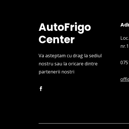
AutoFrigo
Ad
Center
Loc.
nr.1
Va asteptam cu drag la sediul
075
nostru sau la oricare dintre
partenerii nostri
off