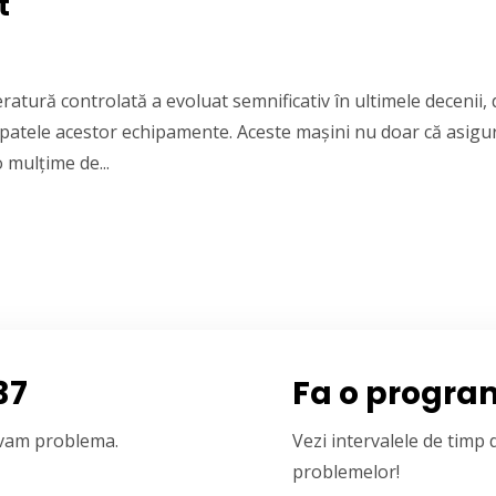
t
atură controlată a evoluat semnificativ în ultimele decenii, 
 spatele acestor echipamente. Aceste mașini nu doar că asigu
o mulțime de...
37
Fa o progra
olvam problema.
Vezi intervalele de timp
problemelor!