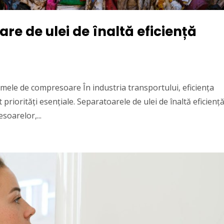
e de ulei de înaltă eficiență
emele de compresoare În industria transportului, eficiența
 priorități esențiale. Separatoarele de ulei de înaltă eficienț
soarelor,...