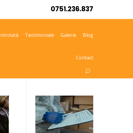
0751.236.837
ntrolată
Testimoniale
Galerie
Blog
Contact