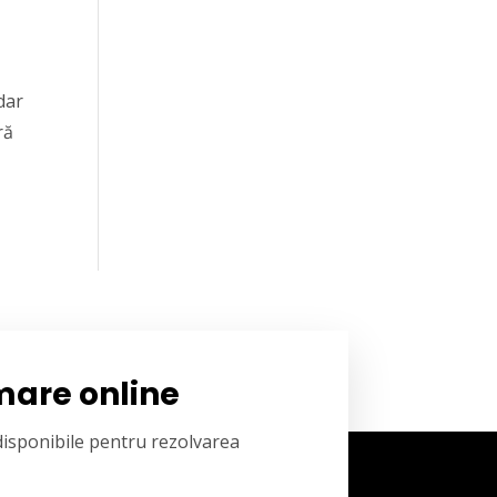
dar
ră
mare online
 disponibile pentru rezolvarea