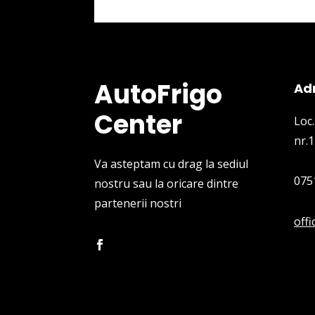
AutoFrigo
Ad
Center
Loc.
nr.1
Va asteptam cu drag la sediul
075
nostru sau la oricare dintre
partenerii nostri
off