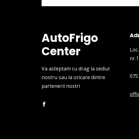
AutoFrigo
Ad
Center
Loc.
nr.1
Va asteptam cu drag la sediul
075
nostru sau la oricare dintre
partenerii nostri
off