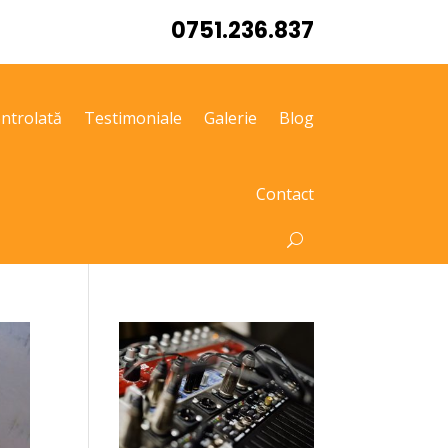
0751.236.837
ntrolată
Testimoniale
Galerie
Blog
Contact