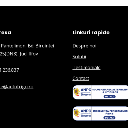
resa
Linkuri rapide
 Pantelimon, Bd. Biruintei
Despre noi
25(DN3), Jud. Ilfov
Solutii
Testimoniale
1.236.837
Contact
ice@autofrigo.ro