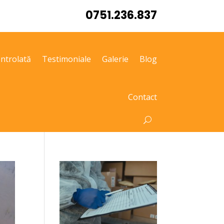
0751.236.837
ntrolată
Testimoniale
Galerie
Blog
Contact