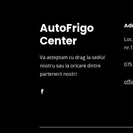
AutoFrigo
Ad
Center
Loc.
nr.1
Va asteptam cu drag la sediul
075
nostru sau la oricare dintre
partenerii nostri
off