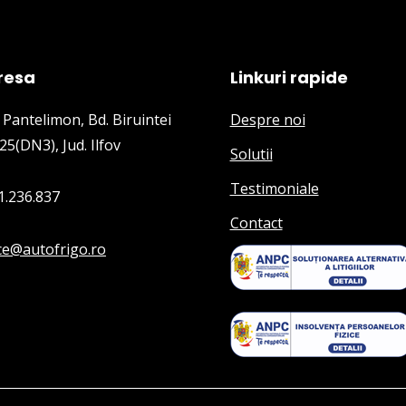
resa
Linkuri rapide
 Pantelimon, Bd. Biruintei
Despre noi
25(DN3), Jud. Ilfov
Solutii
Testimoniale
1.236.837
Contact
ice@autofrigo.ro