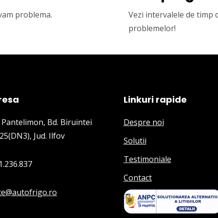
olvam problema.
Vezi intervalele de timp
problemelor!
resa
Linkuri rapide
 Pantelimon, Bd. Biruintei
Despre noi
25(DN3), Jud. Ilfov
Solutii
Testimoniale
1.236.837
Contact
ice@autofrigo.ro