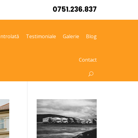
0751.236.837
ntrolată
Testimoniale
Galerie
Blog
Contact