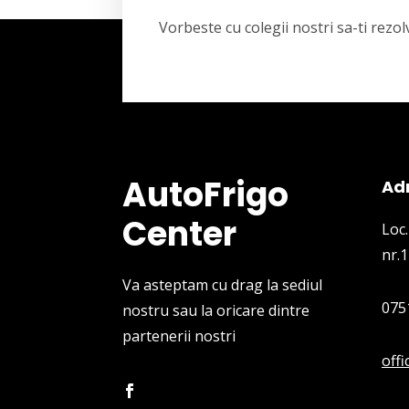
Vorbeste cu colegii nostri sa-ti rez
AutoFrigo
Ad
Center
Loc.
nr.1
Va asteptam cu drag la sediul
075
nostru sau la oricare dintre
partenerii nostri
off