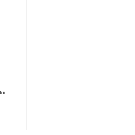
e
lui