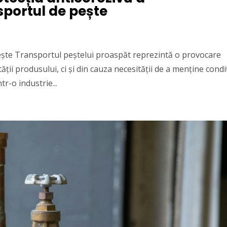
sportul de pește
ește Transportul peștelui proaspăt reprezintă o provocare
ății produsului, ci și din cauza necesității de a menține condiț
tr-o industrie...