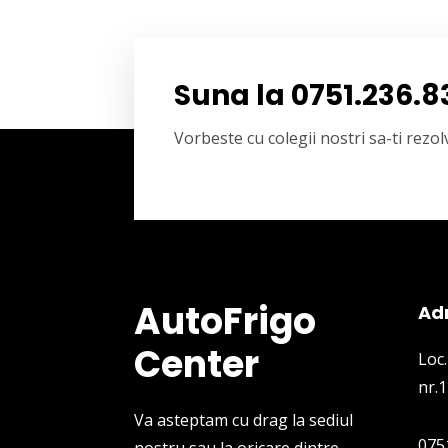
Suna la 0751.236.8
Vorbeste cu colegii nostri sa-ti rez
AutoFrigo
Ad
Center
Loc.
nr.1
Va asteptam cu drag la sediul
075