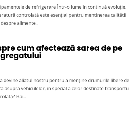
ipamentele de refrigerare Într-o lume în continuă evoluție,
eratură controlată este esențial pentru menținerea calității
 despre alimente...
despre cum afectează sarea de pe
gregatului
rea devine aliatul nostru pentru a menține drumurile libere d
a asupra vehiculelor, în special a celor destinate transportu
olată? Hai...