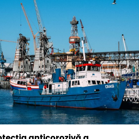
otecția anticorozivă a