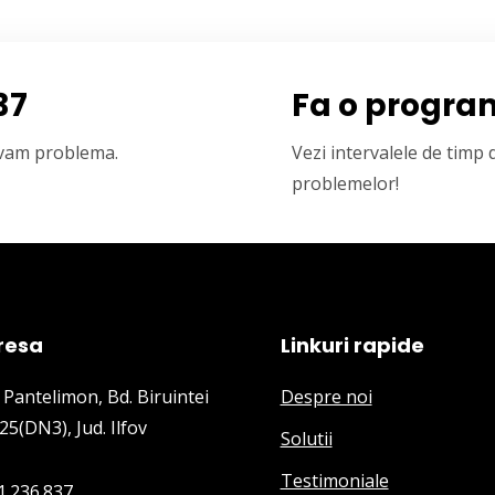
37
Fa o progra
olvam problema.
Vezi intervalele de timp
problemelor!
resa
Linkuri rapide
 Pantelimon, Bd. Biruintei
Despre noi
25(DN3), Jud. Ilfov
Solutii
Testimoniale
1.236.837