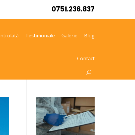
0751.236.837
ntrolată
Testimoniale
Galerie
Blog
Contact