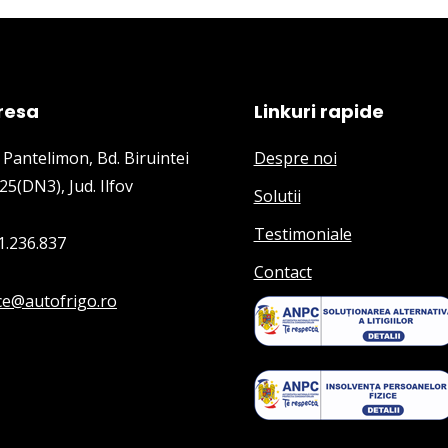
resa
Linkuri rapide
 Pantelimon, Bd. Biruintei
Despre noi
25(DN3), Jud. Ilfov
Solutii
Testimoniale
1.236.837
Contact
ice@autofrigo.ro