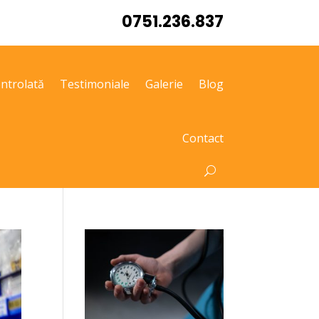
0751.236.837
ntrolată
Testimoniale
Galerie
Blog
Contact