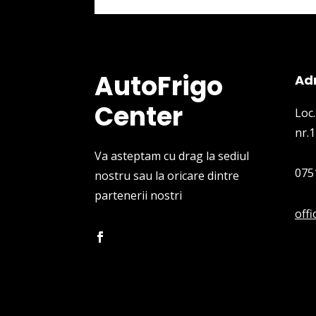
AutoFrigo
Ad
Center
Loc.
nr.1
Va asteptam cu drag la sediul
075
nostru sau la oricare dintre
partenerii nostri
off