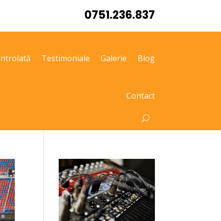
0751.236.837
ntrolată
Testimoniale
Galerie
Blog
Contact