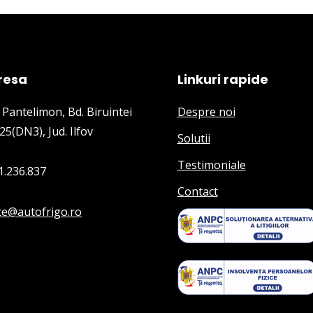
resa
Linkuri rapide
 Pantelimon, Bd. Biruintei
Despre noi
25(DN3), Jud. Ilfov
Solutii
Testimoniale
1.236.837
Contact
ice@autofrigo.ro