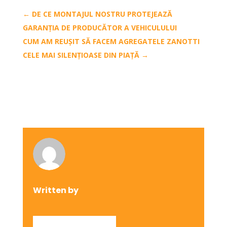
←
DE CE MONTAJUL NOSTRU PROTEJEAZĂ
GARANȚIA DE PRODUCĂTOR A VEHICULULUI
CUM AM REUȘIT SĂ FACEM AGREGATELE ZANOTTI
CELE MAI SILENȚIOASE DIN PIAȚĂ
→
Written by