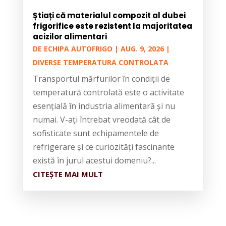
Știați că materialul compozit al dubei
frigorifice este rezistent la majoritatea
acizilor alimentari
DE
ECHIPA AUTOFRIGO
|
AUG. 9, 2026
|
DIVERSE TEMPERATURA CONTROLATA
Transportul mărfurilor în condiții de
temperatură controlată este o activitate
esențială în industria alimentară și nu
numai. V-ați întrebat vreodată cât de
sofisticate sunt echipamentele de
refrigerare și ce curiozități fascinante
există în jurul acestui domeniu?...
CITEȘTE MAI MULT