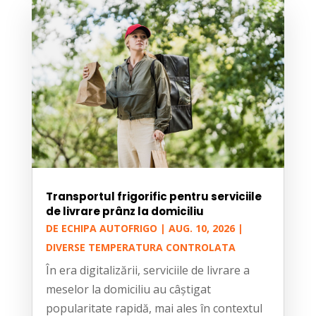
Transportul frigorific pentru serviciile
de livrare prânz la domiciliu
DE
ECHIPA AUTOFRIGO
|
AUG. 10, 2026
|
DIVERSE TEMPERATURA CONTROLATA
În era digitalizării, serviciile de livrare a
meselor la domiciliu au câștigat
popularitate rapidă, mai ales în contextul