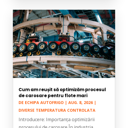
Cum am reușit să optimizăm procesul
de carosare pentru flote mari
DE
ECHIPA AUTOFRIGO
|
AUG. 8, 2026
|
DIVERSE TEMPERATURA CONTROLATA
Introducere: Importanța optimizării
procesului de carosare În industria