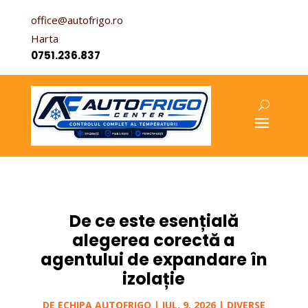
office@autofrigo.ro
Harta
0751.236.837
De ce este esențială
alegerea corectă a
agentului de expandare în
izolație
DE
ECHIPA AUTOFRIGO
|
IUL. 9, 2026
|
DIVERSE