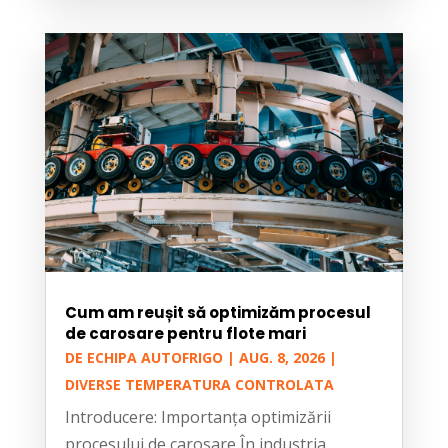
Cum am reușit să optimizăm procesul
de carosare pentru flote mari
DE
ECHIPA AUTOFRIGO
|
AUG. 8, 2026
|
DIVERSE TEMPERATURA CONTROLATA
Introducere: Importanța optimizării
procesului de carosare În industria