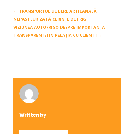
←
TRANSPORTUL DE BERE ARTIZANALĂ
NEPASTEURIZATĂ CERINȚE DE FRIG
VIZIUNEA AUTOFRIGO DESPRE IMPORTANȚA
TRANSPARENȚEI ÎN RELAȚIA CU CLIENȚII
→
Written by