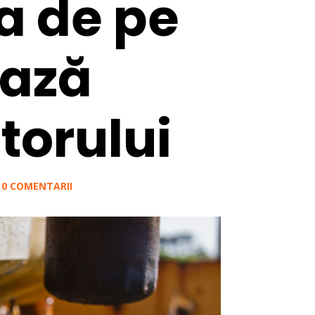
a de pe
ează
torului
|
0 COMENTARII