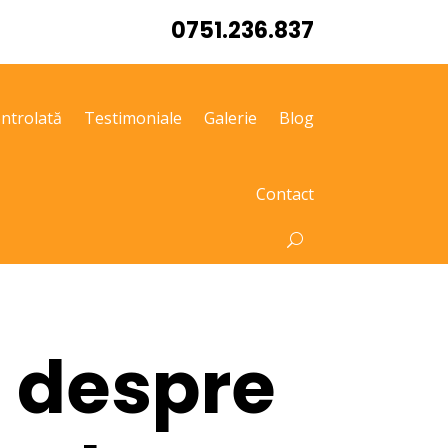
0751.236.837
ntrolată
Testimoniale
Galerie
Blog
Contact
t despre