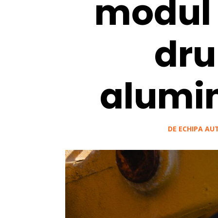
modul 
dru
alumin
DE
ECHIPA AU