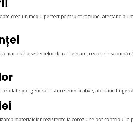
ii
poate crea un mediu perfect pentru coroziune, afectând alumi
nței
nță mai mică a sistemelor de refrigerare, ceea ce înseamnă 
lor
 corodate pot genera costuri semnificative, afectând bugetul
iei
lizarea materialelor rezistente la coroziune pot contribui la