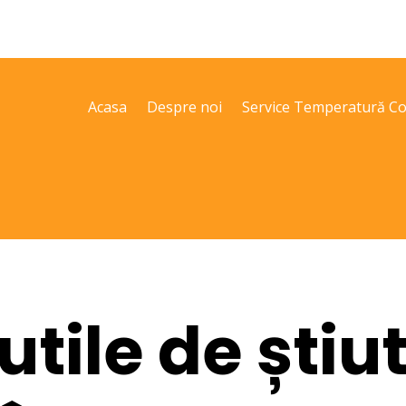
Acasa
Despre noi
Service Temperatură Co
 utile de știu