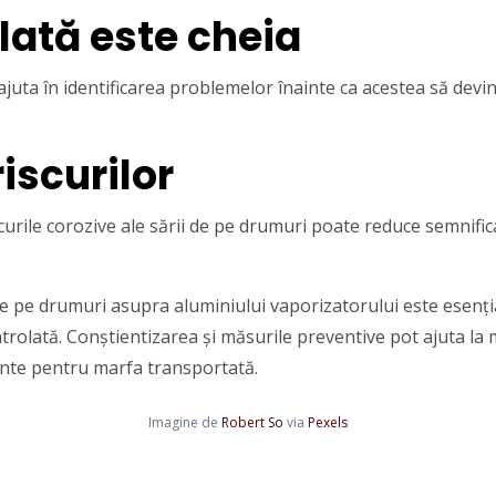
lată este cheia
uta în identificarea problemelor înainte ca acestea să devin
iscurilor
iscurile corozive ale sării de pe drumuri poate reduce semnifi
 de pe drumuri asupra aluminiului vaporizatorului este esenț
ntrolată. Conștientizarea și măsurile preventive pot ajuta l
ciente pentru marfa transportată.
Imagine de
Robert So
via
Pexels