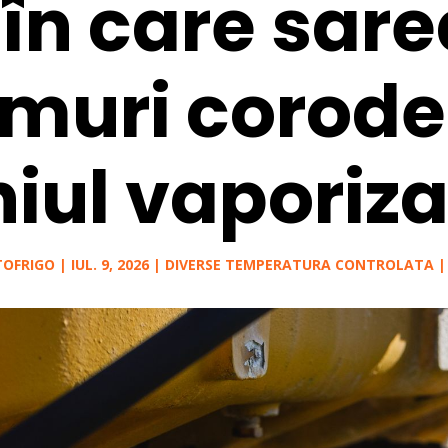
în care sare
muri corod
iul vaporiza
TOFRIGO
|
IUL. 9, 2026
|
DIVERSE TEMPERATURA CONTROLATA