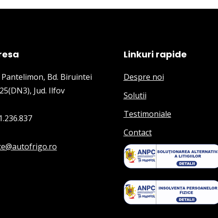
resa
Linkuri rapide
 Pantelimon, Bd. Biruintei
Despre noi
25(DN3), Jud. Ilfov
Solutii
Testimoniale
1.236.837
Contact
ice@autofrigo.ro