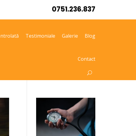
0751.236.837
ntrolată
Testimoniale
Galerie
Blog
Contact