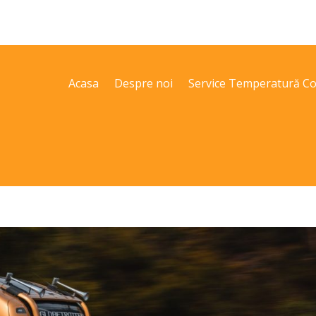
Acasa
Despre noi
Service Temperatură Co