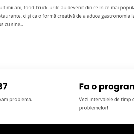
ltimii ani, food-truck-urile au devenit din ce în ce mai popul
staurante, ci și ca o formă creativă de a aduce gastronomia l
s cu sine...
37
Fa o progra
olvam problema.
Vezi intervalele de timp
problemelor!