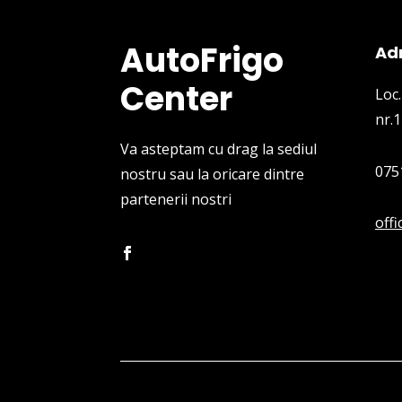
AutoFrigo
Ad
Center
Loc.
nr.1
Va asteptam cu drag la sediul
075
nostru sau la oricare dintre
partenerii nostri
off