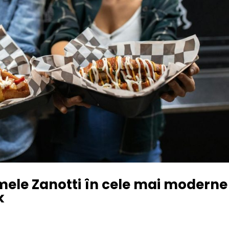
mele Zanotti în cele mai moderne
k