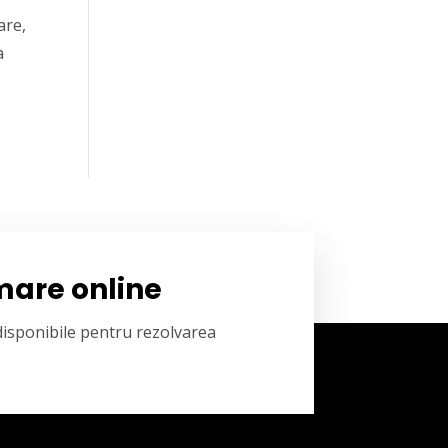
are,
a
mare online
 disponibile pentru rezolvarea