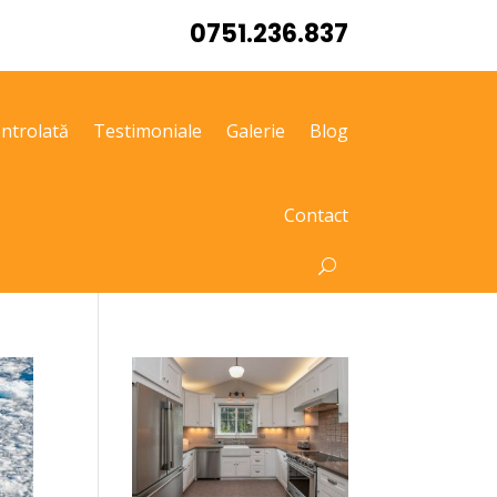
0751.236.837
ntrolată
Testimoniale
Galerie
Blog
Contact