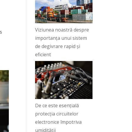
Viziunea noastră despre
s
importanța unui sistem
de degivrare rapid și
eficient
De ce este esențială
protecția circuitelor
electronice împotriva
umidității